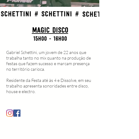
magic disco
15h00 - 16h00
Gabriel Schettini, um jovem de 22 anos que
trabalha tanto no mix quanto na produção de
festas que fazem sucesso e marcam presença
no território carioca.
Residente da Festa até às 4 e Dissolve, em seu
trabalho apresenta sonoridades entre disco,
house e electro.