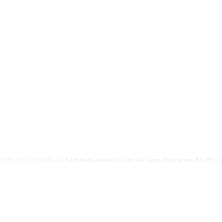
 CNPJ: 39.727.079-0001-92 - Rua Fonte da Saudade, 132 - apto 204 - Lagoa - Rio de Janeiro - RJ. CEP: 2