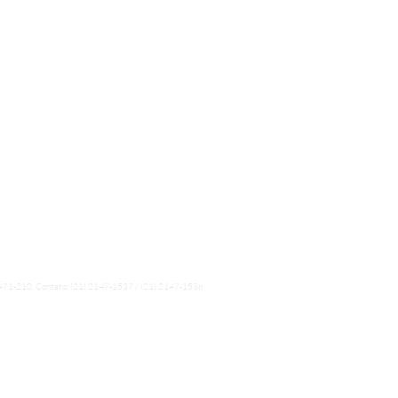
FALE CONOSCO
contato@rockthemountain.com.br
Política de Ingressos
Política e data estimada de Entrega
Termos e Condições de Uso
Políticas de Troca, Devolução e Reembolso
Política de Privacidade e Segurança
2471-210.
Contato: (21) 2147-1537 / (21) 2147-1538