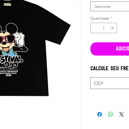
Selecionar
Quantidade
*
Adici
Calcule seu fr