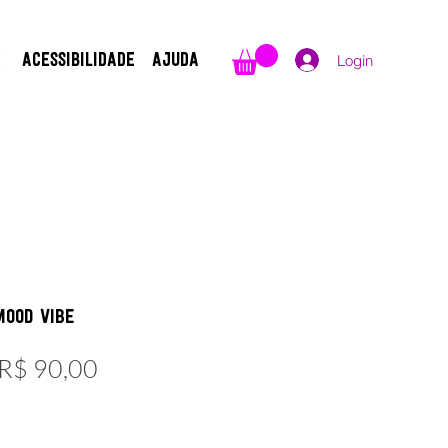
Login
E
ACESSIBILIDADE
AJUDA
Mood Vibe
Preço
Preço
R$ 90,00
normal
promocional