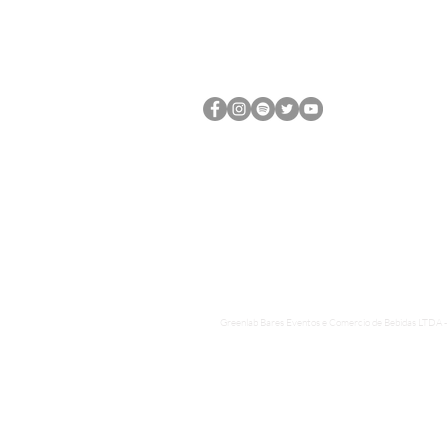
ROCK THE MOUNTAIN
O Festival
Line UP
Política de Sustentabilidade
FAQ
Contato
Greenlab Bares Eventos e Comercio de Bebidas LTDA -